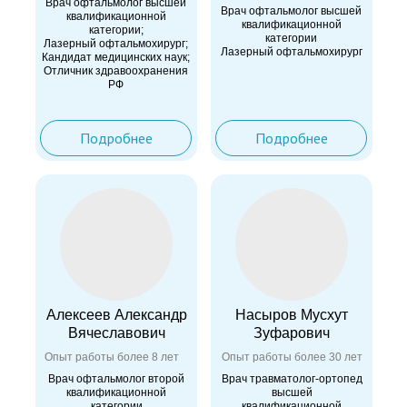
Врач офтальмолог высшей
Врач офтальмолог высшей
квалификационной
квалификационной
категории;
категории
Лазерный офтальмохирург;
Лазерный офтальмохирург
Кандидат медицинских наук;
Отличник здравоохранения
РФ
Подробнее
Подробнее
Алексеев Александр
Насыров Мусхут
Вячеславович
Зуфарович
Опыт работы более 8 лет
Опыт работы более 30 лет
Врач офтальмолог второй
Врач травматолог-ортопед
квалификационной
высшей
категории
квалификационной